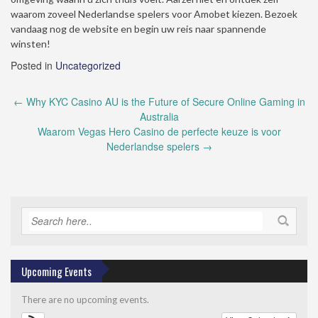
waarom zoveel Nederlandse spelers voor Amobet kiezen. Bezoek
vandaag nog de website en begin uw reis naar spannende
winsten!
Posted in
Uncategorized
Post
←
Why KYC Casino AU is the Future of Secure Online Gaming in
navigation
Australia
Waarom Vegas Hero Casino de perfecte keuze is voor
Nederlandse spelers
→
Upcoming Events
There are no upcoming events.