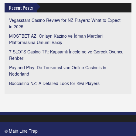
Recent Posts
Vegasstars Casino Review for NZ Players: What to Expect
in 2025
MOSTBET AZ: Onlayn Kazino və İdman Mərcləri
Platformasına Ümumi Baxış
7 SLOTS Casino TR: Kapsamlı İnceleme ve Gerçek Oyuncu
Rehberi
Pay and Play: De Toekomst van Online Casino’s in
Nederland
Boocasino NZ: A Detailed Look for Kiwi Players
© Main Line Trap