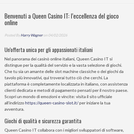
Benvenuti a Queen Casino IT: l’eccellenza del gioco
online
Posted By
Harry Wagner
on 04/02/2026
Un’offerta unica per gli appassionati italiani
Nel panorama dei casinò online italiani, Queen Casino IT si
distingue per la qualità del servizio e la vasta selezione di giochi.
Che tu sia un amante delle slot machine classiche o dei giochi da
tavolo più innovativi, qui troverai tutto ciò che cerchi. La
piattaforma è completamente localizzata in italiano, con assistenza
clienti dedicata e metodi di pagamento pensati per il nostro paese.
Scopri un mondo di emozioni e vincite: visita il sito ufficiale
all’indirizzo
https://queen-casino-slot.it/
per iniziare la tua
avventura.
Giochi di qualità e sicurezza garantita
Queen Casino IT collabora con i migliori sviluppatori di software,