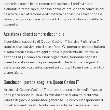
bancario e anche le più recenti criptovalute. I prelievi sono
elaborati in tempi rapidi, spesso entro 24 ore, e senza commissioni
nascoste. La piattaforma è ottimizzata per l’uso da smartphone e
tablet, così puoi giocare ovunque ti trovi, con la stessa fluidità del
computer.
Assistenza clienti sempre disponibile
Il servizio di supporto di Queen Casino IT è attivo 7 giorni su 7,
tramite chat dal vivo, email e telefono. Gli operatori parlano italiano
e sono pronti a risolvere ogni dubbio in pochi minuti. Inoltre, la
sezione FAQ è completa e ben organizzata, fornendo risposte
immediate alle domande più frequenti. Che tu abbia bisogno di
assistenza tecnica o informazioni sui bonus, il team è sempre a tua
disposizione.
Conclusioni: perché scegliere Queen Casino IT
In sintesi, Queen Casino IT rappresenta una delle migliori scelte
per il gioco online in Italia. Un mix vincente di qualità, sicurezza,
varietà di giochi e promozioni generose. Se cerchi un’esperienza di
intrattenimento di alto livello, con la certezza di essere in mani