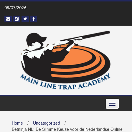
Skip
08/07/2026
to
content
Toggle navi
Home
/
Uncategorized
/
Betninja NL: De Slimme Keuze voor de Nederlandse Online