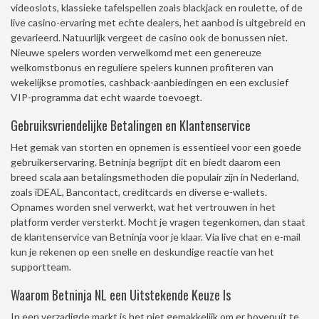
videoslots, klassieke tafelspellen zoals blackjack en roulette, of de
live casino-ervaring met echte dealers, het aanbod is uitgebreid en
gevarieerd. Natuurlijk vergeet de casino ook de bonussen niet.
Nieuwe spelers worden verwelkomd met een genereuze
welkomstbonus en reguliere spelers kunnen profiteren van
wekelijkse promoties, cashback-aanbiedingen en een exclusief
VIP-programma dat echt waarde toevoegt.
Gebruiksvriendelijke Betalingen en Klantenservice
Het gemak van storten en opnemen is essentieel voor een goede
gebruikerservaring. Betninja begrijpt dit en biedt daarom een
breed scala aan betalingsmethoden die populair zijn in Nederland,
zoals iDEAL, Bancontact, creditcards en diverse e-wallets.
Opnames worden snel verwerkt, wat het vertrouwen in het
platform verder versterkt. Mocht je vragen tegenkomen, dan staat
de klantenservice van Betninja voor je klaar. Via live chat en e-mail
kun je rekenen op een snelle en deskundige reactie van het
supportteam.
Waarom Betninja NL een Uitstekende Keuze Is
In een verzadigde markt is het niet gemakkelijk om er bovenuit te