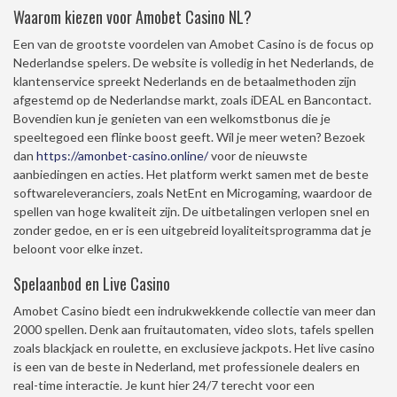
Waarom kiezen voor Amobet Casino NL?
Een van de grootste voordelen van Amobet Casino is de focus op
Nederlandse spelers. De website is volledig in het Nederlands, de
klantenservice spreekt Nederlands en de betaalmethoden zijn
afgestemd op de Nederlandse markt, zoals iDEAL en Bancontact.
Bovendien kun je genieten van een welkomstbonus die je
speeltegoed een flinke boost geeft. Wil je meer weten? Bezoek
dan
https://amonbet-casino.online/
voor de nieuwste
aanbiedingen en acties. Het platform werkt samen met de beste
softwareleveranciers, zoals NetEnt en Microgaming, waardoor de
spellen van hoge kwaliteit zijn. De uitbetalingen verlopen snel en
zonder gedoe, en er is een uitgebreid loyaliteitsprogramma dat je
beloont voor elke inzet.
Spelaanbod en Live Casino
Amobet Casino biedt een indrukwekkende collectie van meer dan
2000 spellen. Denk aan fruitautomaten, video slots, tafels spellen
zoals blackjack en roulette, en exclusieve jackpots. Het live casino
is een van de beste in Nederland, met professionele dealers en
real-time interactie. Je kunt hier 24/7 terecht voor een