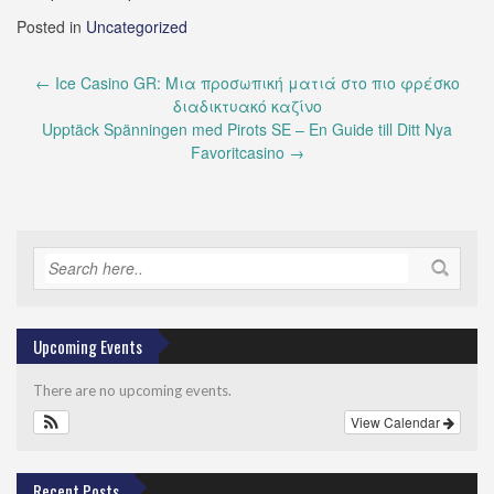
Posted in
Uncategorized
Post
←
Ice Casino GR: Μια προσωπική ματιά στο πιο φρέσκο
navigation
διαδικτυακό καζίνο
Upptäck Spänningen med Pirots SE – En Guide till Ditt Nya
Favoritcasino
→
Upcoming Events
There are no upcoming events.
View Calendar
Recent Posts