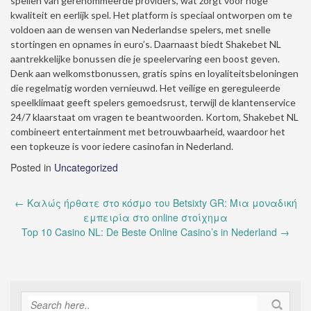
spellen van gerenommeerde providers, wat zorgt voor hoge
kwaliteit en eerlijk spel. Het platform is speciaal ontworpen om te
voldoen aan de wensen van Nederlandse spelers, met snelle
stortingen en opnames in euro’s. Daarnaast biedt Shakebet NL
aantrekkelijke bonussen die je speelervaring een boost geven.
Denk aan welkomstbonussen, gratis spins en loyaliteitsbeloningen
die regelmatig worden vernieuwd. Het veilige en gereguleerde
speelklimaat geeft spelers gemoedsrust, terwijl de klantenservice
24/7 klaarstaat om vragen te beantwoorden. Kortom, Shakebet NL
combineert entertainment met betrouwbaarheid, waardoor het
een topkeuze is voor iedere casinofan in Nederland.
Posted in
Uncategorized
Post
←
Καλώς ήρθατε στο κόσμο του Betsixty GR: Μια μοναδική
navigation
εμπειρία στο online στοίχημα
Top 10 Casino NL: De Beste Online Casino’s in Nederland
→