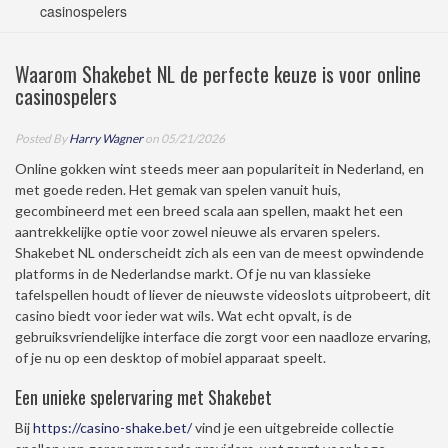
casinospelers
Waarom Shakebet NL de perfecte keuze is voor online
casinospelers
Posted By
Harry Wagner
on 05/21/2026
Online gokken wint steeds meer aan populariteit in Nederland, en
met goede reden. Het gemak van spelen vanuit huis,
gecombineerd met een breed scala aan spellen, maakt het een
aantrekkelijke optie voor zowel nieuwe als ervaren spelers.
Shakebet NL onderscheidt zich als een van de meest opwindende
platforms in de Nederlandse markt. Of je nu van klassieke
tafelspellen houdt of liever de nieuwste videoslots uitprobeert, dit
casino biedt voor ieder wat wils. Wat echt opvalt, is de
gebruiksvriendelijke interface die zorgt voor een naadloze ervaring,
of je nu op een desktop of mobiel apparaat speelt.
Een unieke spelervaring met Shakebet
Bij
https://casino-shake.bet/
vind je een uitgebreide collectie